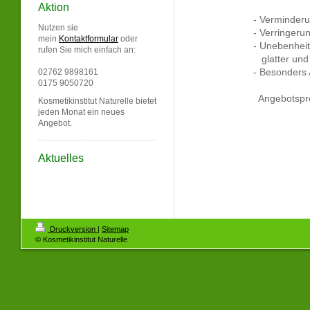
Aktion
- Verminder
Nutzen sie
- Verringeru
mein
Kontaktformular
oder
- Unebenheit
rufen Sie mich einfach an:
glatter und 
- Besonders 
02762 9898161
0175 9050720
Angebotspre
Kosmetikinstitut Naturelle bietet
jeden Monat ein neues
Angebot.
Aktuelles
Druckversion
|
Sitemap
© Kosmetikinstitut Naturelle